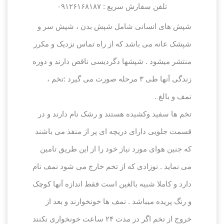
تلفن سفارش سریع : ۰۹۱۲۶۱۶۸۱۸۷
شپش های انسانی شامل شپش بدن ، شپش سر و
شپشک عانه می باشد که از راه تماس نزدیک و مکرر
منتشر میشود . شپشها دگردیسی ناقص دارند و دوره
زندگی آنها طی ۳ مرحله صورت می گیرد :تخم ،
نمف و بالغ .
تخم ها سفید وکشیده هستند و رشک نام دارند و در
قسمت جلویی دارای دریچه ای پر از منفذ می باشند
که جنین هوای مورد نیاز خود را از این طریق تامین
می نماید . نوزادی که از تخم خارج می شود نمف نام
دارد و کاملا شبیه بالغین است فقط اندازه آنها کوچک
و رنگ پریده میباشد . نمف ها خونخوارند و بعد از
خروج از تخم اگر در مدت ۲۴ ساعت خونخواری نکنند