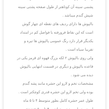
پشمی سینه آن کوتاهتر از طول صفحه پشتی سینه
شپش گندم میباشد .
بالپوش ها دارای ردیف های نقطه ای چهار گوش
است که این نقاط فرورفته با فواصل کم در امتداد
یکدیگر قرار دارد رنگ عمومی پالپوش ها تیره و
تقریبا سیاه است .
ولی روی بالپوش ۲ لکه بزرگ قهوه ای قرمز یکی در
قاعده بالپوش و دیگری در قسمت انتهایی بالپوش
دیده می شود .
مشخصات تخم و لارو این حشره مانند پشه گندم
بوده ولی تخم لارو این حشره قدری کوچکتر است .
طول عمر حشره کامل بطور متوسط ۴ تا ۵ ماه
است . در این مدت میتواند ۴۰۰ تا ۵۰۰ عدد تخم