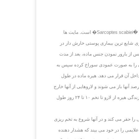
گال یا جرب ( Scabies) یک بیماری عفونی خارش دار و عامل آن بندپایی از گروه �مایت�ها یا �هیره�ها به نام علمی �Sarcoptes scabiei� است. مایت ها
آنها با اندازه ای در حدود ۳ میلی متر هستند . این بیماری شایع ترین بیماری پوستی خارش دار در
 ماده است پس از بارور نمودن جنس ماده، بعد از مدت
ن را به صورت عمودی سوراخ کرده سپس به
تر پیشروی می کند و تخمهایش را در داخل آن قرار می دهد. هیره ماده در طول
 تا ۵ هفته ای خود در داخل �نقب�های داخل جلدی حدود ۴۰ تا۵۰ تخم می گذارد که بعد از ۳ تا ۵ روز حدود ۱۰ درصد آنها باز می شوند و لاروهایی از آنها خارج
می شوند که از سلولهای پوست تغذیه کرده و تونلهای جدیدی را ایجاد می کنند و نهایتاً به هیره بالغ تبدیل می شوند.دوره زندگی هیره از لارو تا تخم ۱۰ تا ۲۴ روز طول
را حفر می کند و در آنها شروع به تخم ریزی
علایمی را در خود می بیند که هشدار دهنده