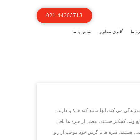
021-44363713
ره ما
گالری تصاویر
تماس با ما
هیره ها خیلی کوچک و میکروسکوپی هستند و طول آنها حدود ۵.۰ تا – ۲ میلیمتر است. هزاران نوع از آنها روی بدن حیوانات زندگی می کند. آنها مانند کنه ها ۸ پا دارند،
بالغ ولی کچکتر هستند. بعضی از هیره ها ناقل
سی هستند. هیره ها با گزش خود موجب آزار و