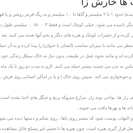
ت ها خارش زا
طول بدن هیره های گزنده بالغ (گونه ترومبیکولیده) حدود ۱ تا ۲ میلیمتر و 
نمف کوچکتر از بالغ و شبیه آن است. لارو 
 کرده و از حشرات کوچک و هیره های دیگر و تخم آنها تغذیه می کنند. بعد 
منتظر می مانند تا میزبان مناسب (انسان یا حیوان) را پیدا کرده و به آن
 کرده اند و مانند نحوه عمل در طبیعت بدون نیاز به خاک سیکل زندگی خ
س به بدن می چسبد بیشتر حمله می کنند. لارو به مدت دو روز تا یک ماه ب
خونخواری می کند، سپس روی خاک ( و یا در اماکن انسانی روی فرش ، دش
زار ها، نواحی بوته زار، مزارع متروکه برنج و جنگل های احیا نشده است. ه
ه ها و نهرها یافت می شوند.
لتهاب پوست شود که بیشتر روی پاها ، روی شکم و دستها دیده می شو
حل قرار گیری هیره است. چون هیره ها با چشم غیر مسلح قابل مشاهده ن