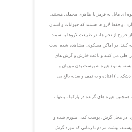
گاها تا ۱.۰ میلیمتر و به رنگ قرمز روشن و یا قهوه ای مایل به قرمز با ظاهری مخملی هستند.
که چیگر نامیده می شود، خیلی کوچک است و فقط ۳. ۰ -۱۵ .۰ میلیمتر طول دارد . و فقط لارو ها هستند که حیوانات و انسان
از خروج از تخم ها، در طبیعت لاروها به سمت
 حمله کنند. در اماکن مسکونی مشاهده شده است
ود را طی می کنند و باعث خارش و گزش های
سته به نوع هیره به پوست بدن میزبان و
ک… ) افتاده و به نمف و بعدبه بالغ بی
مچنین هیره های گزنده در پارکها ، باغها ،
د. در محل گزش، پوست کمی متورم شده و
یستند، بیشت مردم تا زمانی که مورد گزش