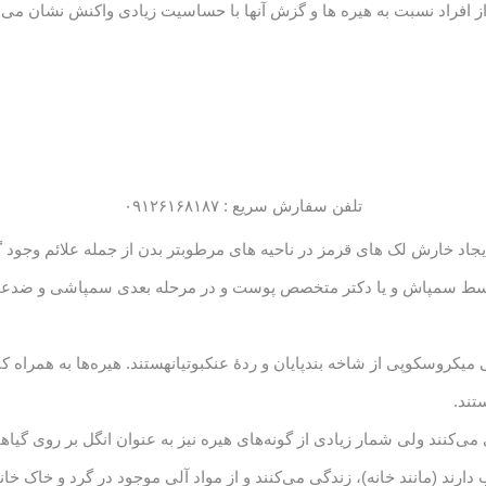
ز افراد نسبت به هیره ها و گزش آنها با حساسیت زیادی واکنش نشان می 
تلفن سفارش سریع : ۰۹۱۲۶۱۶۸۱۸۷
اد خارش لک های قرمز در ناحیه های مرطوبتر بدن از جمله علائم وجود گ
ط سمپاش و یا دکتر متخصص پوست و در مرحله بعدی سمپاشی و ضدعف
ت‌ها (به انگلیسی: mite) موجوداتی میکروسکوپی از شاخه بندپایان و ردهٔ عنکبوتیانهستند. هیره‌ها به
تند.
 می‌کنند ولی شمار زیادی از گونه‌های هیره نیز به عنوان انگل بر روی گیاها
ند (مانند خانه)، زندگی می‌کنند و از مواد آلی موجود در گرد و خاک خان