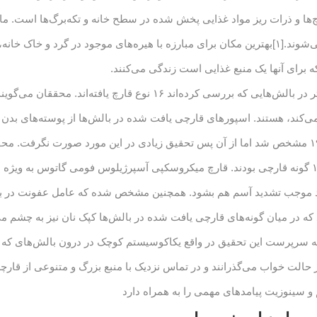
ا و ذرات ریز مواد غذایی پخش شده در سطح خانه و تکه‌برگ‌ها است. مای
اغلب باعث واکنش‌های حساسیتی مثل آسم می‌شوند.[۱]بهترین مکان برای مبارزه با هیره‌های موجود 
رای آنها یک منبع غذایی است زندگی می‌کنند.
همچنین، یک گروه تحقیقاتی از دانشگاه منچستر در بالش‌هایی که بررسی کرده
می‌کند، هستند. اسپورهای قارچی یافت شده در بالش‌ها از پوسته‌های بدن ا
قرار دادند حاوی تعداد قابل ملاحظه‌ای از ۴ تا ۱۶ گونه قارچی بودند. قارچ میکروسکپی آسپرژیلوس فومی
اند موجب تشدید آسم هم بشود. همچنین مشخص شده که عامل عفونت در بیما
ه در میان گونه‌های قارچی یافت شده در بالش‌ها کپک نان نیز به چشم می
فته سرپرست این تحقیق در واقع یکاکوسیستم کوچک در درون بالش‌های که س
 حالت خواب می‌گذرانند و در تماس نزدیک با منبع بزرگ و متنوعی از قارچه
 و سینوزیت پیامدهای مهمی را به همراه دارد