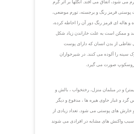
ی شود، اتفاق می افتد. انگلها بر اثر گرم
ت پوستی قرمز رنگ و برجسته، تورم موضعی،
ی مایع شفاف بوده و هاله ای قرمز رنگ دور آن را احاطه کرده،
باشد و ممکن است به علت خاراندن زیاد شکل
ی نقاطی از بدن انسان که دارای پوست
 سینه را آلوده می کنند. در شیرخواران
کروسکوپ صورت می گیرد.
و غبار خانگی (کمپلکس درماتوفاگوئیدس) در سراسر جهان پراکنده است. آنها خیلی کوچک هستند (۳.۰ میلیمتر) و در مبلمان منزل، رختخواب ، بالش و
گرد و غبار حاوی هیره ها ، مدفوع و دیگر
 خارش های پوستی می شود. تعداد زیادی از
ا سبب واکنش های مشابه در افرادی می شوند