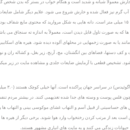
ش معمولاً شبانه و شدید است و هنگام خواب در بستر که بدن شخص گرم م
 آب گرم نیز فعال شده و خارش شروع می شود. علایم دیگر شامل ضایعا
بثورات جلدی و تونلهای زیرپوستی به طول ۳ تا ۱۵ میلی متر است. دانه هایی به شکل مروارید که محتو
نه ها که به صورت تاول قابل دیدن است، معمولاً به اندازه ته سنجاق می 
انند یا به صورت زخمهایی در محلهای آلوده دیده شود. هیره های اسکابی
ف دستها، فضاهای بین انگشتان، مچ، آرنج، زیر بغل، و کشاله ران و نوک
شود. تشخیص قطعی با آزمایش ضایعات جلدی و مشاهده مایت در زیر می
هیره های گرد 
مچون فلس پوست و وسته های جدا شده تغذیهمی کنند. در بیشتر مردم تنفس 
 های حساسیتی از قبیل آسم و التهاب غشای موکوسی بینی و التهاب ها و
ن است بعد از مرتب کردن رختخواب وارد هوا شوند. برخی دیگر از هیره ه
حیوانات زندگی می کنند و به مایت های انباری مشهور هستند.