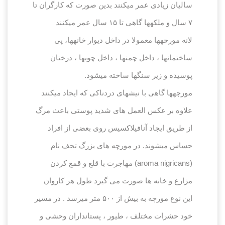
سالیان زیادی عمر می‏کنند بدین صورت که کارگران تا
۷ سال و ملکه‏ها گاهی تا ۱۵ سال عمر می‏کنند
لانه مورچه‏ها معمولا در داخل دیوار خانه‏ها، پی
ساختمانها ، داخل چمن‏ها ، داخل چوبها ، درختان
پوسیده و زیر سنگها ساخته می‏شود.
مورچه‏ها گاهی با نیش‏های دردناکی که ایجاد می‏کنند
علاوه بر عکس العمل های شدید پوستی باعث مرگ
از طریق ایجاد آنافیلاکسیس روی بعضی از افراد
حساس می‏شوند. در مورچه های بزرگ تحف نام
(aroma nigricans) مهاجرت با قلع و قمع کردن
مزارع و خانه ها صورت می گیرد طول هر کاروان
این نوع مورچه به بیش از ۵۰۰ متر میرسد . در مسیر
خود حشرات مختلف ، طیور ، پستانداران وحشی و